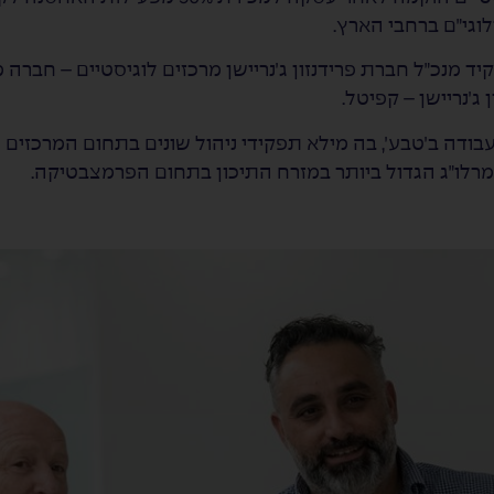
גי״ם ברחבי הארץ.
 אילן כהן לתפקיד מנכ״ל חברת פרידנזון ג׳נריישן מרכזים לוגיסטיים
רף לקבוצה לאחר 17 שנות עבודה ב׳טבע׳, בה מילא תפקידי ניהול שונים בתחום 
מרלו״ג הגדול ביותר במזרח התיכון בתחום הפרמצבטיקה.