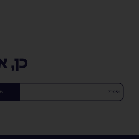
כן, 
של