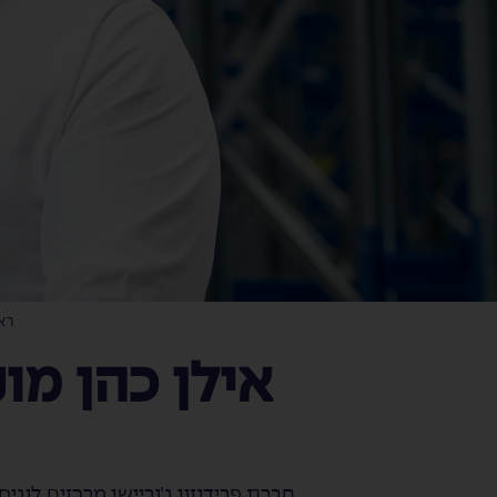
רא
אילן כהן מונ