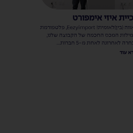
כיית איזי אימפורט
גאווה (בין)לאומית! Eezyimport, פלטפורמת
ילות המכס החכמה של הקבוצה שלנו,
חרה לאחרונה לאחת מ-5 חברות...
א עוד
תנור אפ
20 טו
עבור כר
לאזה"ת ציפ
ממתקים פרי