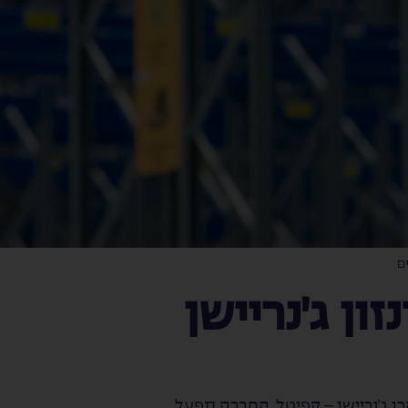
ים
ון ג׳נריישן
 לאחר עסקה למכירת 50% מפעילות האחסנה לקרן ג׳נריישן – קפיטל. החברה תפעל