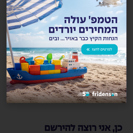
ריקאטור במשקל 170 טון מצפון ספרד לבז"ן
חיפה
קבוצת פרידנזון הובילה ריאקטור בהובלה משולבת בים ויבשה
מספרד לנמל חיפה. ההובלה הימית בוצעה ע״י אניית מנופים...
קרא עוד
כן, אני רוצה להירשם