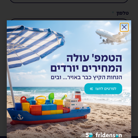
טלפון
הבא
כן, אני רוצה להירשם
לניוזלטר
שליחה