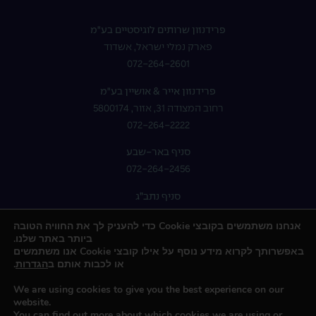
פרידנזון שרותים לוגיסטיים בע"מ
פארק נמלי ישראל, אשדוד
072-264-2601
פרידנזון אייר & אושיין בע"מ
רחוב המצודה 31, אזור, 5800174
072-264-2222
סניף באר-שבע
072-264-2456
סניף נתב”ג
072-264-2400
אנחנו משתמשים בקובצי Cookie כדי להעניק לך את החוויה הטובה
ביותר באתר שלנו.
באפשרותך לקרוא מידע נוסף על אילו קובצי Cookie אנו משתמשים
או לכבות אותם ב
הגדרות
.
We are using cookies to give you the best experience on our
website.
You can find out more about which cookies we are using or