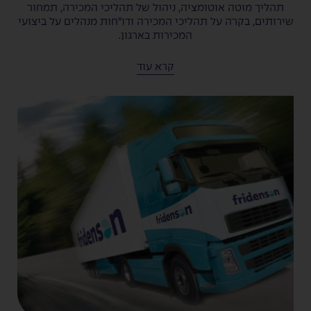
תהליך מוטה אוטומציה, ניהול של תהליכי המכירה, תמחור
שירותים, בקרה על תהליכי המכירה ודו”חות מנהלים על ביצועי
המכירות בארגון.
שתי המערכות יושבות על פלטפורמת ה- Creatio המתבססת
קרא עוד
על החיבור החזק בין יכולות ה- CRM של המערכת ויכולותיה
בעולמות ה- BPM.
ניהול מלאי מוקפד הינו אחד הגורמים החשובים בארגון, תוך
שימת דגש ודיוק עד הפרט הכי הקטן. מפאת כך הטמענו
בפרידנזון מערכות מתקדמות לניהול מלאי, תפעול שרשרת
אספקה וניהול רצפת מחסן.
המערכות הייחודיות ניתנות להטמעה בצורה מודולרית לפי
צרכי החברה, מתממשקת לכל סוגי תוכנות המידע של הארגון
ובכך שומרת על הסדר בארגון הלוגיסטי. בנוסף, המרכזים
הלוגיסטיים שלנו פועלים בין השאר בטכנולוגיה מתקדמת של
אוטומציה מלאה בעלי מערך רובוטיקה של עגורנים ומסועים
ללא כניסת אדם, כל זאת במטרה לדייק ולמנוע טעויות אנוש.