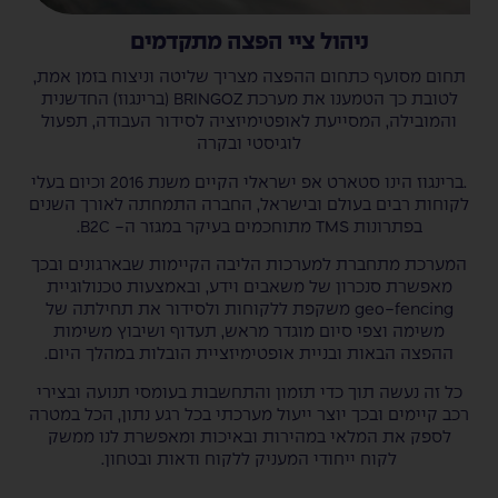
ניהול ציי הפצה מתקדמים
תחום מסועף כתחום ההפצה מצריך שליטה וניצוח בזמן אמת,
לטובת כך הטמענו את מערכת BRINGOZ (ברינגוז) החדשנית
והמובילה, המסייעת לאופטימיזציה לסידור העבודה, תפעול
לוגיסטי ובקרה
.ברינגוז הינו סטארט אפ ישראלי הקיים משנת 2016 וכיום בעלי
לקוחות רבים בעולם ובישראל, החברה התמחתה לאורך השנים
בפתרונות TMS מתוחכמים בעיקר במגזר ה- B2C.
המערכת מתחברת למערכות הליבה הקיימות שבארגונים ובכך
מאפשרת סנכרון של משאבים וידע, ובאמצעות טכנולוגיית
geo-fencing משקפת ללקוחות ולסידור את תחילתה של
משימה וצפי סיום מוגדר מראש, תעדוף ושיבוץ משימות
ההפצה הבאות ובניית אופטימיזציית הובלות במהלך היום.
כל זה נעשה תוך כדי תזמון והתחשבות בעומסי תנועה ובצירי
רכב קיימים ובכך יוצר ייעול מערכתי בכל רגע נתון, הכל במטרה
לספק את המלאי במהירות ובאיכות ומאפשרת לנו ממשק
לקוח ייחודי המעניק ללקוח ודאות ובטחון.