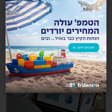
שליטה על התהליך ושקיפות מכל מקום ואמצעי בעולם. כמו כן
מאפשרת רכישת ביטוח ימי אונליין, מנגישה שחרור מהמכס
האמריקאי בקלות ובעלות נמוכה, וכן מאפשרת קבלת הצעת
מחיר אונליין בשניות עבור משלוחים חלקיים לישראל ולארה”ב.
החברה פיתחה והעמידה לרשות הלקוחות כלי AI יחיד במינו
המאפשר סיווג פרט מכס אוטומטי ומעקב אחר המיסוי בהתאם
למדינת מקור.