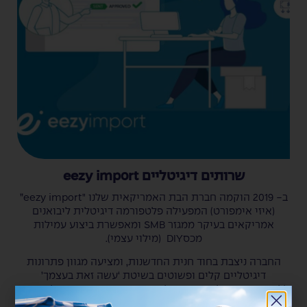
ואוטומציה מתקדמת, כך מייעלים את ניצול שטח המחסן.
הודות לכך אנו מייעלים את התפוקות, במרלו"ג החדש אנו
נצליח להוציא 120 משטחים בשעה אחת עם ארבעה עגורנים
ובמקביל להעמיס ארבע משאיות, זהו נתון כפול בהשוואה
לעבודה ללא אוטומציה ובכך מנצלים כל זמן עבודה פרודוקטיבי.
שרותים דיגיטליים eezy import
ב- 2019 הוקמה חברת הבת האמריקאית שלנו "eezy import”
(איזי אימפורט) המפעילה פלטפורמה דיגיטלית ליבואנים
אמריקאים בעיקר ממגזר SMB ומאפשרת ביצוע עמילות
מכסDIY (מילוי עצמי).
החברה ניצבת בחוד חנית החדשנות, ומציעה מגוון פתרונות
דיגיטליים קלים ופשוטים בשיטת ‘עשה זאת בעצמך’
ללקוחותיה. הפלטפורמה של איזי אימפורט מאפשרת ליבואנים
לחסוך עמלות גבוהות של סוכני עמילות תוך שיפור השירות,