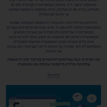
לאחסן סחורות ממגוון טמפרטורות לפי דרישת הלקוח החל
מאחסנה יבשה, דרך אחסנה בטמפרטורה מבוקרת (15-25
מעלות), קירור (0-8 מעלות), וכלה באחסנה בהקפאה עמוקה
עד מינוס 20 מעלות.
החידוש במרלו"ג הזה הוא בחדר ההקפאה העמוקה שפועל
באוטומציה מלאה ללא מגע יד אדם. עגורנים מתקדמים עובדים
בטמפרטורה של מינוס 20 מעלות עם מערכת מסועים
המאפשרת לאחסן את המשטח או לשנע אותו ללא סיכון בני
אדם וללא טעויות אנוש המאפשרת גמישות תפעולית
מקסימאלית תוך שמירה על איכות ודיוק לשביעות רצון גבוהה
של הלקוח.
אנו חברת ה–
PL
3 (שירותים לוגיסטיים במיקור חוץ) הראשונה
שהקימה מרלו"ג בהקפאה עמוקה עם אוטומציה.
אוטומציה אינו סתם נושא עדכני שאוהבים לדבר עליו, אלא
קרא עוד
צורך קריטי. ראשית התלות בגורם האנושי פוחתת, וניתן
לשמור על רציפות תפעולית בזמני משבר כפי שחווינו עד לא
מזמן כגון מגפה עולמית או בעיה ביטחונית. סיבה נוספת היא
מחירי הנדל"ן הגואים בישראל, אם בעבר ראינו מחסנים פרוסים
על שטח קרקע גדול וגובה מקסימלי של 10 מטרים, הרי שהיום
הבנייה היא לגובה לטובת מקסום השטחים. בנייה לגובה יוצרת
אתגרים חדשים בתפעול המשטחים, לשם כך נדרשים עגורנים