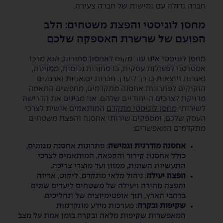
חברה גדולה עם גמישות של חברה צעירה.
מחסן לוגיסטי והפצת משטחים: הלב
הפועם של שרשרת האספקה שלכם
מחסן לוגיסטי אינו עוד מקום לאחסון סחורות; הוא מרכז
אסטרטגי לפעילות עסקית, בו סחורות נכנסות, ממוינות,
נאגרות ויוצאות בדרך ליעדן. חברות יבואניות וארגונים
הזקוקים לפתרונות אחסנה מתקדמים, מחפשים התאמה
מדויקת לצרכים הייחודיים שלהם. אנו מבינים את הדרישה
לשירותי
מחסן לוגיסטי מתקדם
המותאמים אישית לצרכי
העסק שלכם, ומספקים שירותי אחסנה והפצת משטחים
מתקדמים המאפשרים:
אחסנה מודרנית וגמישה
: פתרונות אחסנה מגוונים,
כולל אחסנת קירור והקפאה, המותאמים לצרכי
התעשיות השונות, ממזון ועד מוצרי צריכה.
הפצה יעילה
: ניהול מלאי מתקדם, ליקוט, אריזה
והפצה מהירה ויעילה של משטחים ליעדים שונים
ברחבי הארץ, תוך אופטימיזציה של תהליכים.
שקיפות ובקרה
: מערכות מידע מתקדמות
המאפשרות שקיפות מלאה ובקרה בזמן אמת על מצב