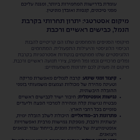
עומדת בדרישות המחמירות ביותר, ומגנה עליכם
מפני סיכונים, קנסות ואובדן מוניטין.
מיקום אסטרטגי: יתרון תחרותי בקרבת
הנמל, כבישים ראשיים ורכבת
מיקומי הסניפים והמחסנים שלנו הם קריטיים להבנת
הכיסוי הלוגיסטי והיעילות התפעולית. המתחמים
הלוגיסטיים שלנו ממוקמים בנקודות אסטרטגיות בקרבת
נמלים מרכזיים (כמו נמל חיפה), צירי תנועה ראשיים ורכבת.
מיקום זה מעניק לכם יתרונות משמעותיים:
קיצור זמני שינוע
: קרבה לנמלים מאפשרת פריקה
וטעינה מהירה של מכולות וצמצום משמעותי בזמני
ההובלה היבשתית.
נגישות אופטימלית
: חיבור ישיר לכבישים ראשיים
מבטיח נגישות קלה ומהירה למרכזי הפצה וליעדים
סופיים בכל רחבי הארץ.
פתרונות רב-מודאליים
: היכולת לשלב הובלה ימית,
יבשתית ורכבת, מספקת גמישות מרבית ואפשרויות
אופטימיזציה של עלויות וזמנים, בייחוד עבור יבואנים
ויצואנים.