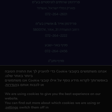
פרידנזון שרותים לוגיסטיים בע"מ
פארק נמלי ישראל, אשדוד
072-264-2601
פרידנזון אייר & אושיין בע"מ
רחוב המצודה 31, אזור, 5800174
072-264-2222
סניף באר-שבע
072-264-2456
סניף נתב”ג
072-264-2400
אנחנו משתמשים בקובצי Cookie כדי להעניק לך את החוויה הטובה
ביותר באתר שלנו.
באפשרותך לקרוא מידע נוסף על אילו קובצי Cookie אנו משתמשים
או לכבות אותם ב
הגדרות
.
We are using cookies to give you the best experience on our
website.
You can find out more about which cookies we are using or
.
settings
switch them off in
כל הזכויות שמורות © 2023 קבוצת פרידנזון