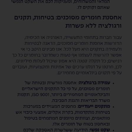
המלאי והמשלוחים, ומעניקות לכם את השקט הנפשי
שאתם זקוקים לו.
אחסנת חומרים מסוכנים: בטיחות, תקנים
ורגולציה ללא פשרות
עבור חברות בתחומי התעשייה, האנרגיה או הכימיה,
הדורשות אחסנת חומרים מסוכנים, הדאגה לבטיחות
ולעמידה בתקנים היא מעל לכל. אנו מבינים היטב כי אי
אפשר להרשות לעצמנו אף טעות כשמדובר בחומרים כל כך
רגישים; כל תקלה קטנה היא אסון שיכול לעלות מיליונים.
לכן, חרטנו על דגלנו ערכים של אמינות ומקצועיות, ועובדים
על פי תקנים בינלאומיים מחמירים.
עמידה ברגולציה
: אחסנה מורשית ובטוחה של
חומרים מסוכנים, על פי כל התקנים הישראליים
והבינלאומיים המחמירים ביותר, ISO 9001, תקנות
משרד הבריאות והגנת הסביבה.
מתקנים ייעודיים
: מחסנים המצוידים במערכות
בטיחות מתקדמות, בקרת אקלים, אמצעי כיבוי אש
מותאמים, וצוותים מיומנים המתמחים בטיפול
ובאחסון בטוח של חומרים אלו.
שקט נפשי
: הידיעה ששרשרת האספקה שלכם