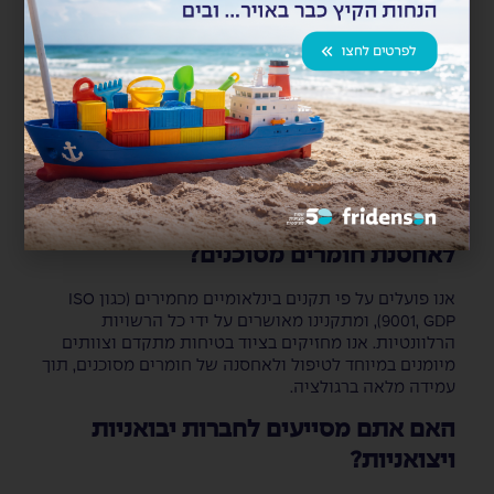
מה הופך את מיקומי המחסנים שלכם
לאסטרטגיים?
המחסנים שלנו ממוקמים בקרבת נמלים מרכזיים, כבישים
ראשיים וצומתי רכבת. מיקום זה מבטיח נגישות
אופטימלית, קיצור זמני שינוע, וחיבור יעיל לצירי יבוא ויצוא,
ובכך מייעל את כלל שרשרת האספקה.
כיצד אתם מבטיחים עמידה בתקנים
לאחסנת חומרים מסוכנים?
אנו פועלים על פי תקנים בינלאומיים מחמירים (כגון ISO
9001, GDP), ומתקנינו מאושרים על ידי כל הרשויות
הרלוונטיות. אנו מחזיקים בציוד בטיחות מתקדם וצוותים
מיומנים במיוחד לטיפול ולאחסנה של חומרים מסוכנים, תוך
עמידה מלאה ברגולציה.
האם אתם מסייעים לחברות יבואניות
ויצואניות?