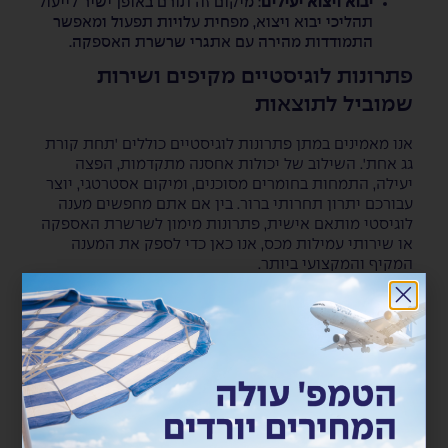
יבוא ויצוא יעילים
: מיקום זה תורם באופן ישיר לייעול
תהליכי יבוא ויצוא, מפחית עלויות תפעול ומאפשר
התמודדות מהירה עם אתגרי שרשרת האספקה.
פתרונות לוגיסטיים מקיפים ושירות
שמוביל לתוצאות
אנו מאמינים במתן פתרונות לוגיסטיים כוללים 'תחת קורת
גג אחת'. השילוב של יכולות אחסנה מתקדמות, הפצה
יעילה, התמחות בחומרים מסוכנים, ומיקום אסטרטגי, יוצר
עבורכם יתרון תחרותי ברור. בין אם אתם מחפשים מענה
לוגיסטי מותאם אישית, פתרונות מימון לשרשרת האספקה
או שירותי עמילות מכס, אנו כאן כדי לספק את המענה
המקיף והמקצועי ביותר.
שאלות נפוצות (FAQ)
אילו שירותי אחסנה אתם מציעים?
אנו מציעים מגוון רחב של שירותי אחסנה, כולל אחסנה
כללית, אחסנת קירור והקפאה, ואחסנה ייעודית לחומרים
מסוכנים, המותאמים לצרכים ספציפיים של כל עסק וכל סוג
סחורה.