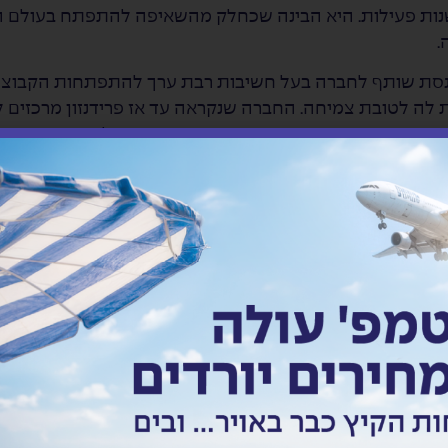
בוצת פרידנזון תציין בקרוב 50 שנות פעילות. היא הבינה שכחלק מהשאיפה להתפ
.
ת שותף לחברה בעל חשיבות רבת ערך להתפתחות הקבוצה ו
העוסקת בתשתיות. הקרן הביאה איתה מתודולוגיות מאוד ברורו
ת עבודה, שיטות דיווח, וכל פן אחר הקשור לאופן העבודה. כ
ל כהן עצמו. “התפקיד שלי אינו רק עיסוק בפעולות וצעדים לב
ם קדימה. לדבריו, הסינרגיה הזו בין ניסיונו לבין שיטות הניהו
של החברה המשותפת.
תיו – הוא יכול להתמקד יותר ביזמות וקידום החברה לעבר הח
קרה ובכך הכל דוהר קדימה בהרמוניה אחת. כשיש סמנכ”ל כספי
ראוי ובכך החברה מתקדמת. יש לי שדרה כזו, שאני מאמין ש