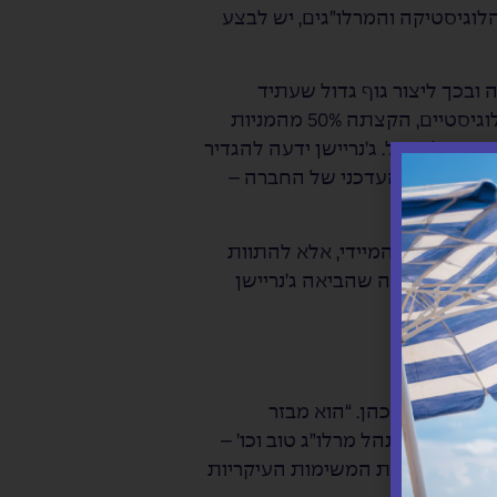
תח בעולם הלוגיסטיקה והמרלו”גים, יש לבצע
בכך ליצור גוף גדול שעתיד
להשקיע בחברה ובתשתיות הנדרשות לה לטובת צמיחה. החברה שנקראה עד אז פרידנזון מרכזים לוגיסטיים, הקצתה 50% מהמניות
ת של ניהול. ג’נריישן ידעה להגדיר
ך נוצר השם העדכני של החברה –
יצוע בטווח המיידי, אלא להתוות
ל והמתודולוגיה שהביאה ג’נריישן
זון”, אומר כהן. “הוא מבזר
ם טוב, מנהל מרלו”ג טוב וכו’ –
תוכל לממש את המשימות העיקריות