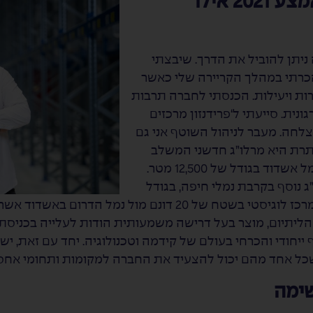
מאז כניסתך לתפקיד באמצע 2021 אילו
ניתן להוביל את הדרך. שיבצתי
כרתי במהלך הקריירה שלי כאשר
ות ויעילות. הכנסתי לחברה תרבות
נית. סייעתי ל‘פרידנזון מרכזים
לחה. מעבר לניהול השוטף אני גם
תרת היא מרלו”ג חדשני המשלב
קידמה ואוטומציה שהוקם בצמוד לנמל אשדוד בגודל של 12,500 מטר.
 נוסף בקרבת נמלי חיפה, בגודל
של כ-15,000 מטר. גם זכינו במכרז למרכז לוגיסטי בשטח של 20 דו
הליתיום, מוצר בעל דרישה משמעותית הודות לעלייה בכניסת 
יחודי והכרחי בעולם של קידמה וטכנולוגיה. יחד עם זאת, ישנ
שכל אחד מהם יכול להצעיד את החברה למקומות ותחומי אחס
שימה