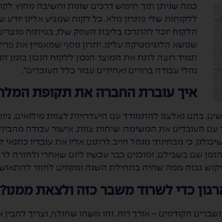
כמה שניתן תוך חיפוש דרכים שונות וחשיבה מחוץ לקו
ללקוחות שלי פתרון מלא. כל לקוח שמגיע אלינו יודע 
הלקוח יוכל להתרכז בליבת העסק שלו, בפיתוח מוצרים, 
שנושא הלוגיסטיקה עלינו. יתרון נוסף שמאפיין את פרידנ
תמיד רוצה לתת את המוצר הנכון ללקוח הנכון בזמן הנכ
נהלי עבודה ברורים ואחידים עבור כלל העובדים”.
איך עוברת החברה את תקופת המלח
, בהם נאלצנו להתמודד עם היעדרויות לצוות מילואים, גיוסי
 עם העובדים את המשימה: שיחות צוות, אישור עבודה מהבית ו
כולנו, כי מבחינתי מנהל חייב לרתום אליו את עובדיו כתנאי 
הזמן שם בשבילם, ומוכנים כבר עכשיו ליום שאחרי ולחזרה ל
ביקוש גבוה ממה שהיה בתחילת השנה ומקווים לחזור להתאוש
ארגון כדי לשרוד משבר כזה ולצאת ממנו?
שברים הקודמים – אורך רוח. זהו משהו שחולף, וצריך להבין א