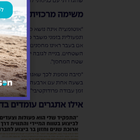
שהגדרתי עם כניסתי לתפקיד.
משימה מרכזית נוספת ה
“אוטומציה אינה נושא סתם שאוהבים 
תפעולית בזמני משבר כפי שחווינו עד
השטחים. בנייה לגובה יוצרת אתגרים
שטח המחסן”.
בשעה אחת עם ארבעה עגורנים ובעת 
זמן עבודה פרודוקטיבי”.
אילו אתגרים עומדים ב