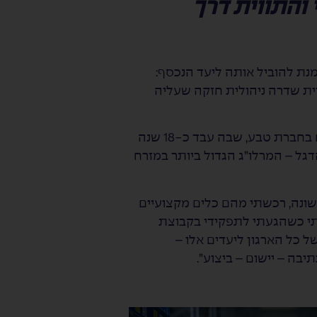
 והתווית דרך
על מנת להוביל אותה ליעד הנכסף:
יית שדרה ניהולית חזקה שעליה
ביושבו על כסא המנכ”ל בחברת פרידנזון ג’נריישן מרכזים לוגיסטיים, אילן כהן נזכר בכך שגדל וצמח בחברת טבע, שבה עבד כ-18 שנה
דגל – המרלו”ג הגדול ביותר במזרח
שונה, רכשתי מהם כלים מקצועיים
יתי כשהגעתי לתפקידי בקבוצת
ל כל הארגון ליעדים אלו –
בה – יישום – ביצוע”.