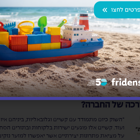
יא הטמעת האוטומציה במרלו”גים.
לדבר עליו, אלא צורך קריטי. ראשית התלות בגורם האנושי פו
 לא מזמן כגון מגפה עולמית או בעיה ביטחונית. סיבה נוספת ה
אם בעבר ראינו מחסנים פרוסים על שטח קרקע גדול וגובה
 חדשים בתפעול המשטחים, לשם כך נדרשים עגורנים ואוטומצ
ובעונה אחת להעמיס ארבע משאיות – זהו נתון כפול לעבודה 
דרכה של החברה?
“השוק כיום מתמודד עם קשיים וגלובאליות, ביניהם איו
ועוד. קשיים אלו פוגעים ישירות בלקוחות ובתזרים הסחו
על מציאת פתרונות יצירתיים אשר יאפשרו למזער נזקי