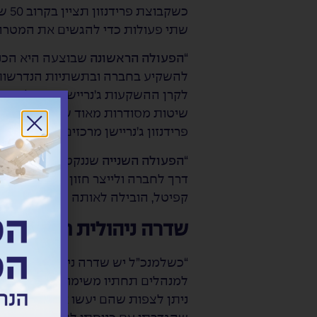
כשק
שתי פעולות כדי להגשים את המטרה
“
הפעולה הראשונה
שבוצעה היא הכנס
לקרן ההשקעות ג’נריישן קפיטל, קרן 
שיטות מסודרות מאוד של צורת ושיטו
פרידנזון ג’נריישן מרכזים לוגיסטיים”.
“
הפעולה השנייה
שננקטה היא גיוסו ש
דרך לחברה ולייצר חזון בר ביצוע לשני
קפיטל, הובילה לאותה פריצת דרך 
שדרה ניהולית חזקה
“כשלמנכ”ל יש שדרה ניהולית חזקה תח
למנהלים תחתיו משימות, מקפיד על ב
ניתן לצפות שהם יעשו את עבודתם כ