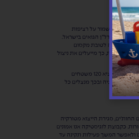
חתת, וניתן לשמור על רציפות
יא מחירי הנדל”ן הגואים בישראל.
 מקסימלי של 10 מטרים, הרי שהיום הבנייה היא לגובה לטובת מקסום
יה מתקדמת, כך מייעלים את ניצול
“סיבה נוספת לכך שאנחנו מאמצים תהליכי אוטומציה בכזו אהבה היא התפוקות. במרלו”ג החדש אנו נצליח להוציא 120 משטחים
ללא אוטומציה ובכך מנצלים כל
ם החות’ים, סגירת הייצוא מטורקיה
רות. כקבוצת לוגיסטיקה אנו אמונים
ם ולאפשר המשך פעילות תקינה עד