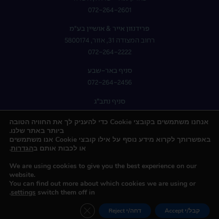
072-264-2601
פרידנזון אייר & אושיין בע"מ
רחוב המצודה 31, אזור, 5800174
072-264-2222
סניף באר-שבע
072-264-2456
סניף נתב”ג
072-264-2400
אנחנו משתמשים בקובצי Cookie כדי להעניק לך את החוויה הטובה
ביותר באתר שלנו.
באפשרותך לקרוא מידע נוסף על אילו קובצי Cookie אנו משתמשים
או לכבות אותם ב
הגדרות
.
We are using cookies to give you the best experience on our
website.
You can find out more about which cookies we are using or
.
settings
switch them off in
כל הזכויות שמורות © 2023 קבוצת פרידנזון
Close GDPR Cookie Banner
created by : HD
|
design by : AWD
|
seo by : UPLEAD
קבל/י Accept
דחה/י Reject