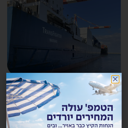
SAPPAN מקבוצת פרידנזון חנכה את קו הספנות
מהמזרח לישראל
האנייה transfighter בעלת קיבולת של כ 800 TEU, ומטען
צובר במשקל כולל של 7000 טון, האנייה תאפשר ללקוחות...
קרא עוד