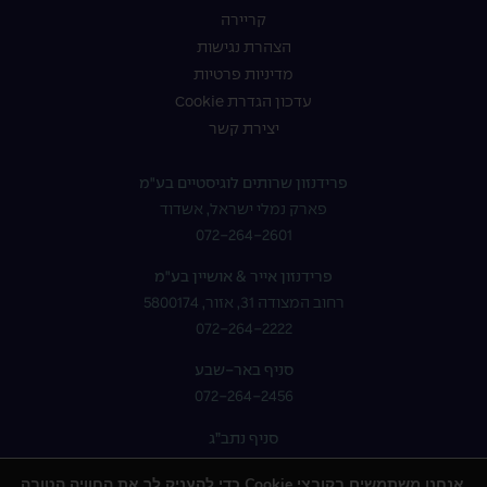
קריירה
הצהרת נגישות
מדיניות פרטיות
עדכון הגדרת Cookie
יצירת קשר
פרידנזון שרותים לוגיסטיים בע"מ
פארק נמלי ישראל, אשדוד
072-264-2601
פרידנזון אייר & אושיין בע"מ
רחוב המצודה 31, אזור, 5800174
072-264-2222
סניף באר-שבע
072-264-2456
סניף נתב”ג
072-264-2400
אנחנו משתמשים בקובצי Cookie כדי להעניק לך את החוויה הטובה