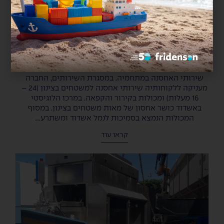
פרידנזון מרחיבה את השירותים באחסנה –
משטחים בצינון ומכולות בקירור והקפאה
פרידנזון מרחיבה את השירותים באחסנה – משטחים בצינון
ומכולות בקירור והקפאה. קבוצת פרידנזון, מרחיבה את
שירותי האחסנה במתחמיה. במסגרת השירותים, החברה
מעניקה ללקוחותיה שירותי אחסנה למשטחים בצינון (24 –
16 מעלות) ומכולות בקירור והקפאה. במרכז הלוגיסטי
באשדוד כושר אחסון של מאות משטחים בצינון. במסוף
המכולות הנמצא בסמיכות לנמל אשדוד ומשתרע...
קראו עוד