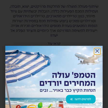
שיתוף פעולה מוצלח של מחלקות פרויקטים, יצוא, תובלה,
ועמילות המכס הפעילות כללה: הובלות יבשתיות עם ציוד
מיוחד, כגון: טריילרים מתארכים, טריילרים הידראולים
וטריילרים נמוכים ביצוע עמילות מכס במסירות ישירות
הנפות המטענים בעזרת מנופים הידראוליים חכירת אנייה
ייעודית למשימה הפרויקט ארך כיומיים והציוד הפליג אל
יעדו!
קראו עוד