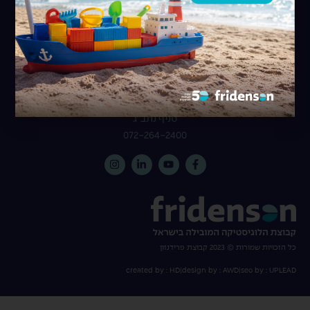
פרידנזון אייר & אושיין בע"מ
רחוב המצודה 31, אזור, 5800174
072-264-2222
סניף באר-שבע
072-264-2456
סניף נתב”ג
072-264-2400
כל הזכויות שמורות © 2023 קבוצת פרידנזון
created by : HD
|
design by : AWD
|
seo by : UPLEAD