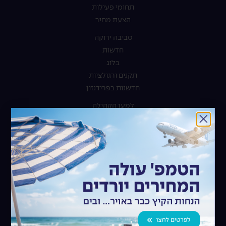
תחומי פעילות
הצעת מחיר
סביבה ירוקה
חדשות
בלוג
תקנים ורגולציות
חדשנות בפרידנזון
למען הקהילה
קריירה
הצהרת נגישות
מדיניות פרטיות
עדכון הגדרת Cookie
יצירת קשר
פרידנזון שרותים לוגיסטיים בע"מ
פארק נמלי ישראל, אשדוד
072-264-2601