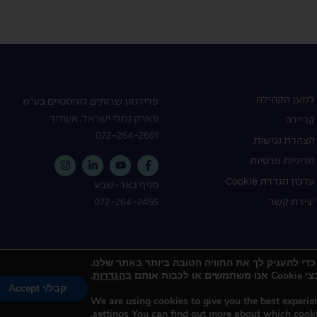
למען הקהילה
פרידנזון שרותים לוגיסטיים בע"מ
פארק נמלי ישראל, אשדוד
קריירה
072-264-2601
הצהרת נגישות
מדיניות פרטיות
עדכון הגדרת Cookie
סניף באר-שבע
072-264-2456
יצירת קשר
ותם ב
הגדרות
.
קבל/י Accept
כל הזכויות שמורות © 2023 קבוצת פרידנזון
D
We are using cookies to give you the best experie
.
settings
You can find out more about which cooki