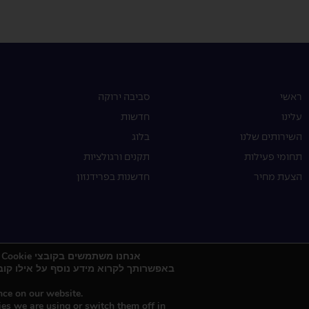
ראשי
סביבה ירוקה
עלינו
חדשות
השירותים שלנו
בלוג
תחומי פעילות
תקנים ורגולציות
הצעת מחיר
חדשנות בפרידנזון
אנחנו משתמשים בקובצי Cookie כדי להעניק לך את החוויה הטובה ביותר באתר שלנו.
באפשרותך לקרוא מידע נוסף על אילו קובצי Cookie אנו משתמשים או לכבות א
nce on our website.
es we are using or switch them off in