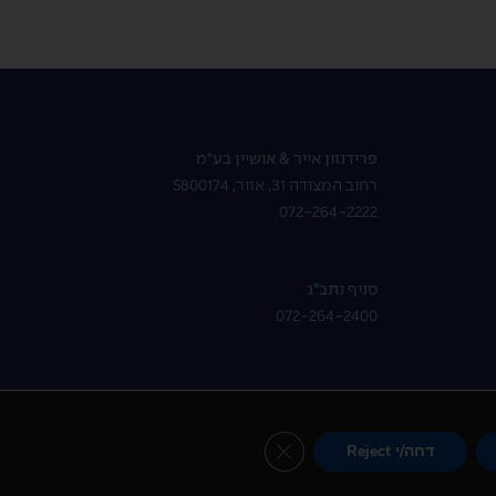
פרידנזון אייר & אושיין בע"מ
רחוב המצודה 31, אזור, 5800174
072-264-2222
סניף נתב”ג
072-264-2400
Close GDPR Cookie Banner
דחה/י Reject
created by : HD
|
design by : AWD
|
seo by : UPLEA