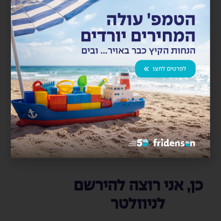
שירותי השילוח הימי והאווירי
, התובלה,
עמילות המכס
והלוגיסטיקה הפרויקטאלית של קבוצת פרידנזון וביחד
מאפשרים לנו להציע ללקוחותינו פתרון מותאם, יעיל ובטוח
לכל שלב בשרשרת האספקה.
תודה על האמון והשותפות. אנו מזמינים אתכם להמשיך לצמוח
איתנו אל מול האתגרים וההזדמנויות של עולם האחסנה
והלוגיסטיקה בישראל.
שיתוף
כן, אני רוצה להירשם
לניוזלטר