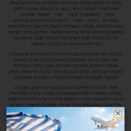
מנצח בין אחסון, מסחר ושירותים משלימים, גלריות מבוקרות
טמפרטורה למטעני קירור, גישה לוגיסטית מהירה לנמל
חיפה, המאפשרת קיצור זמני תנועת סחורות,
משרדים ושטחי מסחר להשכרה המותאמים לצרכיכם
ומערכותWMS חכמות, תשתיות תפעול חדישות, ויכולת טיפול
במטענים מסוגים שונים בגמישות מלאה. המתחם מייצר קפיצת
מדרגה ביכולת שלנו לשרת את לקוחות הצפון ומחזק את
הפריסה הארצית של חטיבת האחסנה.
במקביל, אנו מתקדמים בבניית מרלו״ג החומ״ס החדש באשדוד,
אשר צפוי להיות מהמתקנים המתקדמים בישראל בתחום
אחסנת חומרים מסוכנים. המתחם יעמוד בתקני הבטיחות
המחמירים ביותר, יכלול מערכות ניטור ובקרה חדשניות, ויספק
מעטפת מקצועית לתעשיות הכימיה, האנרגיה והפארמה.
אחד הכוחות המניעים כיום את הענף הוא שוק האנרגיה,
הנמצא בתנופת פיתוח משמעותית בתחומי אנרגיה מתחדשת,
גז טבעי ותעשייה כבדה. תחומים אלה דורשים פתרונות אחסנה
מדויקים, המותאמים לציוד מיוחד, מערכות רגישות וחומרים
הדורשים תנאי שמירה מוקפדים. היכולות שלנו בתחומי
האחסון, הקירור והחומ״ס מאפשרות לחברות אלו לקבל
מעטפת שירות אמינה ויציבה כחלק בלתי נפרד מרציפות
התפעול שלהן. כלל הפתרונות הללו משתלבים באופן מלא עם