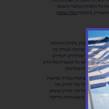
סחורות והגברת השקיפות מול
ת על סחורות ואתגרי ביטחון
 התשתית, בהקמת
אזורי אחסון
וגיות מתקדמות, ביניהן מערכות
מה של העמקת שיתופי פעולה בין
גיסטיות לצד מסלולים ייעודיים
קביל מושם דגש על הכשרת כוח אדם
לצמצם תקלות ושיבושים.
 הירדן. אימצנו שיטות עבודה גמישות
 למעבר גבול נהר הירדן, מה
 והבטיח זרימה חלקה של סחורות. בשנת 2022, לאחר ההצלחה במעבר גבול נהר הירדן, פתחנו
, והניבה צמיחה משמעותית בהיקפי