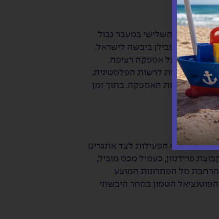
תחנו את המשרד השלישי במעבר גבול
יות ומשם להובילן ביבשה לישראל.
תוך שמירה על אספקה רציפה.
ביבוא הסחורות לרשות הפלסטינית.
שמור על רציפות האספקה. בתוך זמן
 עלייה בהיקף הפעילות לצד אתגרים
בוצת פרידנזון, כעמיל מכס מוביל,
והרחבת סל הפתרונות המוצע
ת הפוטנציאל הטמון בסחר היבשתי