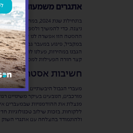
אתגרים משמעותיים בסחר
בתחילת שנת 2024, ב
ניצנה. כדי להמשיך ולספק שירותים סד
ההסטה הזו אפשרה לנו להתמודד בהצ
במקביל, פיגוע במעבר גבול אלנבי ה
הגבנו במהירות, פעלנו לתיעול הסחורו
קצר חזרה הפעילות למסלולה הרגיל, ת
חשיבות אסטרטגית למ
מעברי הגבול היבשתיים מוכיחים את 
מורכבים, הנובעים בעיקר משינויים רגו
מנצלת את ההזדמנויות שבמעברים אלו 
ללקוחות. בזכות שילוב טכנולוגיות חד
ולהתמודד בהצלחה עם אתגרי השוק המ