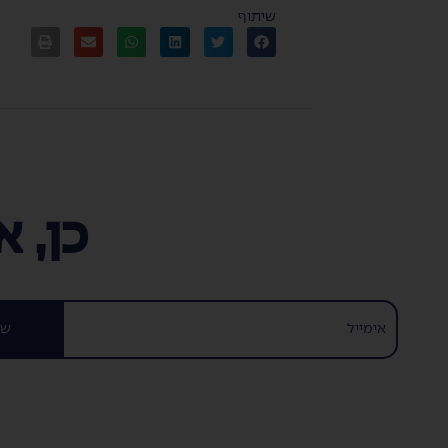
שיתוף
כן, 
של