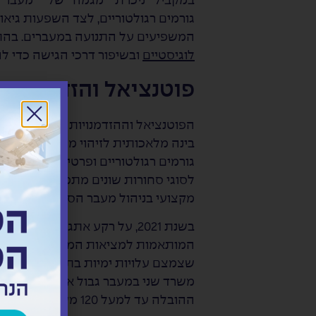
במקביל ניכרת מגמה של מעבר לשימ
גורמים רגולטוריים, לצד השפעות גיא
המשפיעים על התנועה במעברים. בהת
לוגיסטיים
ובשיפור דרכי הגישה כדי ל
פוטנציאל והזדמנויות
הפוטנציאל וההזדמנויות להמשך פיתוח
בינה מלאכותית לזיהוי מוקדם של בעיו
גורמים רגולטוריים ופרטיים, שמובילה
לסוגי סחורות שונים מתמקדת בהגדלת
מקצועי בניהול מעבר הסחורות ועל הט
בשנת 2021, על רקע אתגרי הק
המותאמות למציאות המשתנה והובילה 
משרד שני במעבר גבול אלנבי. פעילות 
ההובלה עד למעל 120 משאיות ביום.