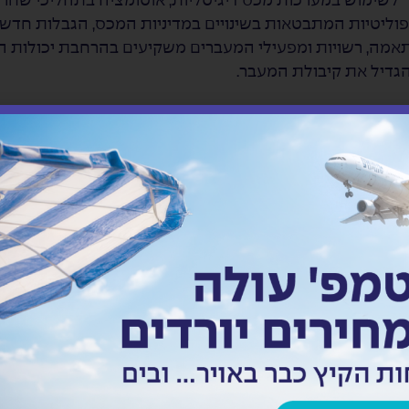
וש במערכות מכס דיגיטליות, אוטומציה בתהליכי שחרור 
ופוליטיות המתבטאות בשינויים במדיניות המכס, הגבלות חדשו
אמה, רשויות ומפעילי המעברים משקיעים בהרחבת יכולות
הגדיל את קיבולת המעבר.
 בשנים הקרובות כוללים קיצור זמני השחרור באמצעות טכנול
ת רגולטוריות וטיפול יעיל בהן מראש. נוסף על כך, ישנה מג
 לשיפור נהלים והתייעלות מבנית. השקעה בתשתיות פיזיות ולו
 קיבולת השינוע והרחבת השירותים המוצעים במעברים. במ
מעת מערכות לניהול עומסים בזמן אמת, כדי למנוע פקקים ו
ורונה, הקמנו בקבוצת פרידנזון את המשרד הראשון במעבר גבול נהר
שילוח ימי ממדינות המזרח לעקבה ולאחר מכן הובלה יבשתית
שצמצם עלויות ימיות בתקופת הקורונה
זו כוּונה ברובה לשירות יבואנים ויצואנים ברשות הפלסטינית