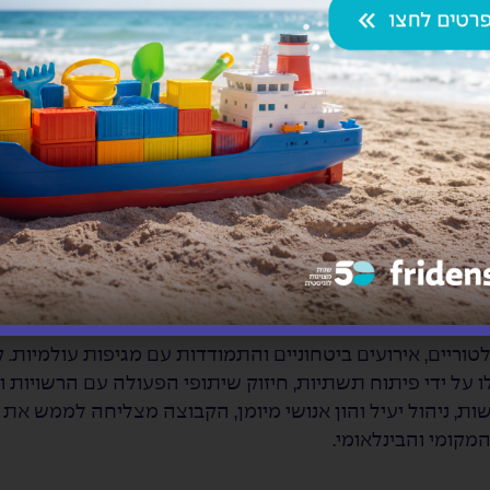
 האזורי
מהלך תקופה של מלחמה שגרמה לאתגרים משמעותיים בסחר האזורי, פ
ירים ללקוחות, החלנו לייבא סחורות מהמזרח לאיחוד האמירו
לחה עם הגבלות הביטחון והאתגרים שנוצרו עקב המלחמה, 
ביא להשבתה של המעבר למשך שבועיים וגרר עיכוב משמעותי 
ת למעברים חלופיים כגון מעבר גבול רבין וסייענו ללקוחות ל
וך הקפדה על מתן שירות מקצועי ורציף.
עברי הגבול ביבשה
חשיבותם האסטרטגית בסחר האזורי, ובשנים האחרונות ניכרת
לטוריים, אירועים ביטחוניים והתמודדות עם מגיפות עולמיות. ק
על ידי פיתוח תשתיות, חיזוק שיתופי הפעולה עם הרשויות 
שות, ניהול יעיל והון אנושי מיומן, הקבוצה מצליחה לממש א
קומי והבינלאומי.