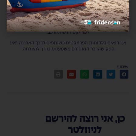
הדרך, אך ישנו מרכיב אחד, יחיד וחשוב וזהו מרכיב השותפות
עם הלקוח. לאורך השנים מלווים את פרידנזון לקוחות
פרויקטאלים רבים אשר מפקידים בידיה את המטען החיוני
ויקר הערך שלהם. היכרות רבת השנים עם הלקוחות שלנו
מבסס את יחסי האמון כבר מראשית הדרך בקבלת כל בקשה
לפרויקט חדש ומורכב.
אנו רואים בלקוחות הפרויקטים כשותפים לדרך הארוכה ואין
ספק שהדבר הוא גורם משמעותי בדרך להצלחה.
שיתוף
כן, אני רוצה להירשם
לניוזלטר