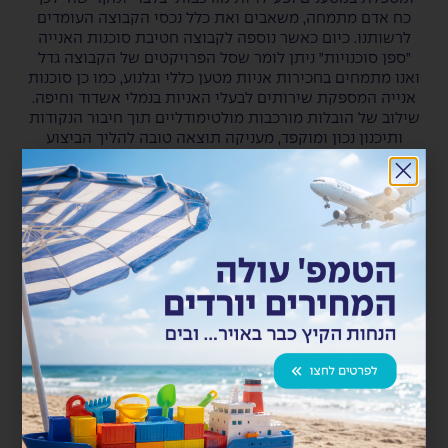
כח אדם מתמחה, משאבים ואת כלל נכסי הקבוצה העומדים
לרשותנו. כיום כאשר נוספה לקבוצה חטיבת סוכנות האנייה
"ספן סוכנויות" ניתן לומר שסל הפרויקטים של הקבוצה גדל
ואנו מתמחים בחכירות אניות מטען כללי וגלנוע, כמו כן סוכנות
אנייה המספקת שירותים לבעלי האניות בנמלי אשדוד וחיפה.
שילוב של הובלות מורכבות מולטימודליים תוך חיבור הנקודות
ותיכנון נכון ומוקפד, מעניקה תוצאה טובה להליך הביצוע
המורכב.
ארגז כלים ייחודי
ארגז הכלים הייחודי שיש לפרידנזון בתחום, מספק את אחד
השירותים הטובים ללקוחות הפרויקטים תוך שימוש בכמעט
100% בשירותי ונכסי החברה בשרשרת האספקה למתן
השירות, תפעול אניות, הובלות יבשתיות מורכבות, שירותי
עמילות מכס, שטחי אחסנה, צוותים וכלי שינוע ייחודיים –
והכל בתוך הבית! דבר שמאפשר שליטה רוחבית וגמישות
תפעולית יעילים משמעותיים.
הלקוח הוא השותף
כמו ברוב הדברים הצלחה מורכבת מלא מעט משתנים במהלך