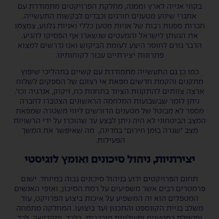
בקווי אנייה לארץ וממנה, מחלקת הפרויקטים מתמודדת עם
אתגרי שינוע מטענים חורגים וכבדים לבקשות התעשייה.
חברות ספנות רבות של אניות מטען כללי ואניות גלנוע, צמצמו
את הגעתן לישראל והמעטים שנשארו אף הפסיקו להגיע.
הדבר גורם לחוסר היצע לעומת הביקוש ואנו נדרשים למצוא
פתרונות יצירתיים עבור לקוחותינו.
כמו כן גם התעשייה מתמודדת עם קשיים בתהליכי שיפוץ
מתקנים והקמת חדשים מפאת אי רצונם של הספקים לשלוח
ארצה צוותים להתקנות הציוד בתחנות כח, זיקוק, אנרגיה וכו'.
ניתן לומר שבשבועות המלחמה הראשונים הצטברו לחברה
מספר לא מבוטל של מטענים הדורשים ליווי משטרה שמפאת
המצב הביטחוני לא היה ניתן לבצע עד שהוכרז על ידי הרשויות
מצב "שגרה בזמן חירום" במדינה, מה שאיפשר את המשך
הפעילות.
יצירתיות, ניהול סיכונים ואומץ לוגיסטי
תחום הפרויקטים ידוע בניהול סיכונים גבוה במיוחד. ישנם
פרמטרים רבים אשר משפיעים על רמת הסיכון, ואופי האנשים
המטפלים הוא זה המשפיע על איכות ביצוע הפרויקט, עוד
משלב בניית הקונספט והתכנון ועד ביצועו. המחלקה מתמחה
ומטפלת במטענים ופעילויות מורכבות בלבד ומקדישה לכך