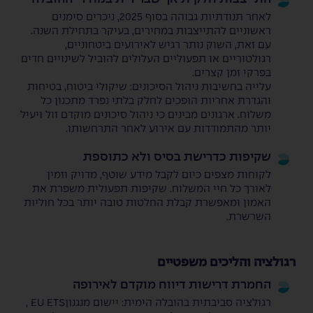
לאחר תנודתיות גבוהה בסוף 2025, ניכרים סימנים
ראשוניים להתייצבות במחירים, בעיקר בתחילת השנה.
עם זאת, השוק נותר רגיש לאירועים ביטחוניים,
רגולטוריים או תפעוליים העלולים להוביל לשינויים חדים
בפרקי זמן קצרים.
עלייה בחשיבות ניהול הסיכונים: שיקולי ביטוח, בטיחות
והגדרת אחריות הופכים לחלק בלתי נפרד מתכנון כל
משלוח. ארגונים מבינים כי ניהול סיכונים מוקדם זול ויעיל
יותר מהתמודדות עם אירוע לאחר התרחשותו.
שקיפות כדרישת בסיס ולא כתוספת
לקוחות מצפים כיום לקבל מידע שוטף, מדויק וזמין
לאורך כל חיי המשלוח. שקיפות תפעולית משפרת את
האמון ומאפשרת קבלת החלטות טובה יותר בכל חוליות
השרשרת.
רגולציה והליכים משפטיים
החמרת דרישות דיווח מוקדם לאירופה
רגולציה סביבתית בהובלה הימית: יישום מנגנוןEU ETS ,