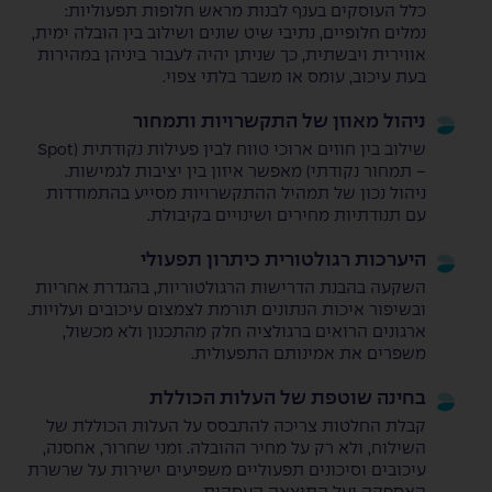
כלל העוסקים בענף לבנות מראש חלופות תפעוליות:
נמלים חלופיים, נתיבי שיט שונים ושילוב בין הובלה ימית,
אווירית ויבשתית, כך שניתן יהיה לעבור ביניהן במהירות
בעת עיכוב, עומס או משבר בלתי צפוי.
ניהול מאוזן של התקשרויות ותמחור
שילוב בין חוזים ארוכי טווח לבין פעילות נקודתית (Spot
- תמחור נקודתי) מאפשר איזון בין יציבות לגמישות.
ניהול נכון של תמהיל ההתקשרויות מסייע בהתמודדות
עם תנודתיות מחירים ושינויים בקיבולת.
היערכות רגולטורית כיתרון תפעולי
השקעה בהבנת הדרישות הרגולטוריות, בהגדרת אחריות
ובשיפור איכות הנתונים תורמת לצמצום עיכובים ועלויות.
ארגונים הרואים ברגולציה חלק מהתכנון ולא מכשול,
משפרים את אמינותם התפעולית.
בחינה שוטפת של העלות הכוללת
קבלת החלטות צריכה להתבסס על העלות הכוללת של
השילוח, ולא רק על מחיר ההובלה. זמני שחרור, אחסנה,
עיכובים וסיכונים תפעוליים משפיעים ישירות על שרשרת