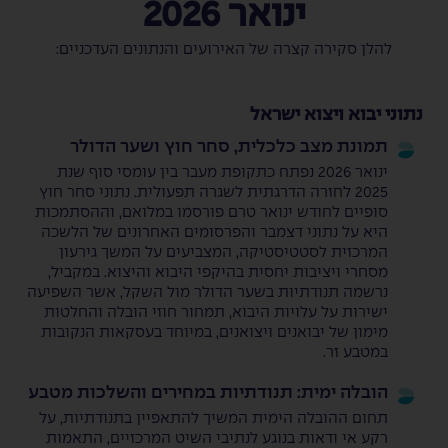
ינואר 2026
להלן סקירה קצרה של האירועים והנתונים העדכניים:
נתוני יבוא ויצוא ישראל
תמונת מצב כלכלית, סחר חוץ ושער הדולר
ינואר 2026 נפתח כתקופת מעבר בין עומסי סוף שנת
2025 לחזרה הדרגתית לשגרה תפעולית. נתוני סחר חוץ
סופיים לחודש ינואר טרם פורסמו במלואם, וההסתמכות
היא על נתוני דצמבר והפרסומים האחרונים של הלשכה
המרכזית לסטטיסטיקה, המצביעים על המשך גירעון
מסחרי ויציבות יחסית בהיקפי היבוא והיצוא. במקביל,
נרשמה תנודתיות בשער הדולר מול השקל, אשר השפיעה
ישירות על עלויות היבוא, תמחור חוזי הובלה והחלטות
מימון של יבואנים ויצואנים, במיוחד בעסקאות הנקובות
במטבע זר.
הובלה ימית: תנודתיות במחירים והשלכות מטבע
תחום ההובלה הימית המשיך להתאפיין בתנודתיות, על
רקע אי ודאות בנוגע לנתיבי השיט המרכזיים, התאמות