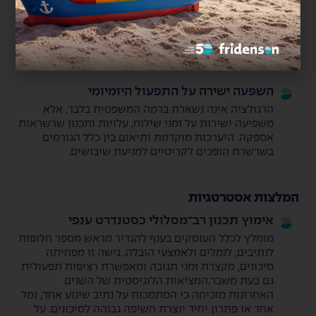
הידוק דרישות בינלאומיות מצדIMO
הארגון הימי הבינלאומי ממשיך לקדם תקנים מחמירים
בתחומי הבטיחות, הסביבה והתיעוד. דרישות אלו
מחייבות הקפדה על תהליכי בקרה, דיווח וניהול מסמכים
ברמה גבוהה יותר מבעבר.
השפעה ישירה על התפעול היומיומי
הרגולציה אינה נשארת ברמה המשפטית בלבד, אלא
משפיעה ישירות על זמני שילוח, עלויות ותכנון שרשראות
אספקה. היערכות מוקדמת ותיאום בין כלל הגורמים
בשרשרת הופכים לקריטיים למניעת שיבושים.
המלצות אסטרטגיות
אימוץ תכנון רב־מסלולי כסטנדרט ענפי
מומלץ לכלל העוסקים בענף להגדיר מראש מספר חלופות
לנתיבים, לנמלים ולאמצעי הובלה. גישה זו מפחיתה
סיכונים, מקצרת זמני תגובה ומאפשרת רציפות תפעולית
גם בעת משבר.המציאות הלוגיסטית של השנים
האחרונות מוכיחה כי הסתמכות על נתיב שינוע אחד, נמל
אחד או פתרון יחיד יוצרת חשיפה גבוהה לסיכונים. על