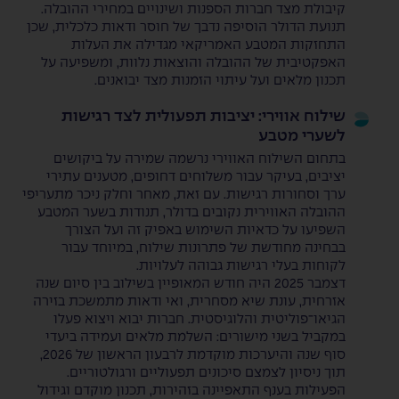
קיבולת מצד חברות הספנות ושינויים במחירי ההובלה.
תנועת הדולר הוסיפה נדבך של חוסר ודאות כלכלית, שכן
התחזקות המטבע האמריקאי מגדילה את העלות
האפקטיבית של ההובלה והוצאות נלוות, ומשפיעה על
תכנון מלאים ועל עיתוי הזמנות מצד יבואנים.
שילוח אווירי: יציבות תפעולית לצד רגישות
לשערי מטבע
בתחום השילוח האווירי נרשמה שמירה על ביקושים
יציבים, בעיקר עבור משלוחים דחופים, מטענים עתירי
ערך וסחורות רגישות. עם זאת, מאחר וחלק ניכר מתעריפי
ההובלה האווירית נקובים בדולר, תנודות בשער המטבע
השפיעו על כדאיות השימוש באפיק זה ועל הצורך
בבחינה מחודשת של פתרונות שילוח, במיוחד עבור
לקוחות בעלי רגישות גבוהה לעלויות.
דצמבר 2025 היה חודש המאופיין בשילוב בין סיום שנה
אזרחית, עונת שיא מסחרית, ואי ודאות מתמשכת בזירה
הגיאו־פוליטית והלוגיסטית. חברות יבוא ויצוא פעלו
במקביל בשני מישורים: השלמת מלאים ועמידה ביעדי
סוף שנה והיערכות מוקדמת לרבעון הראשון של 2026,
תוך ניסיון לצמצם סיכונים תפעוליים ורגולטוריים.
הפעילות בענף התאפיינה בזהירות, תכנון מוקדם וגידול