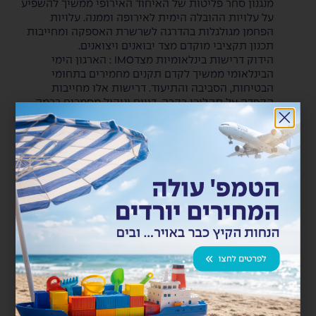
מנגנון סחר פליטות של האיחוד האירופי ממשיך להשפיע
על עלויות ההובלה הימית לאירופה וממנה. עלויות
הפחמן מגולגלות בהדרגה לשרשרת האספקה ומחייבות
תכנון תקציבי מוקדם מצד יבואנים ויצואנים.
הידוק דרישות בינלאומיות מצדIMO : הארגון הימי
הבינלאומי ממשיך לקדם תקנים מחמירים בתחומי
הבטיחות, הסביבה והתיעוד. דרישות אלו מחייבות
הקפדה על תהליכי בקרה, דיווח וניהול מסמכים ברמה
גבוהה יותר מבעבר.
השפעה ישירה על התפעול היומיומי: הרגולציה אינה
נשארת ברמה המשפטית בלבד, אלא משפיעה ישירות על
זמני שילוח, עלויות ותכנון שרשראות אספקה. היערכות
מוקדמת ותיאום בין כלל הגורמים בשרשרת הופכים
לקריטיים למניעת שיבושים.
רגולציה סביבתית בהובלה הימית
יישום מנגנוןEU ETS , מנגנון סחר פליטות של האיחוד
האירופי ממשיך להשפיע על עלויות ההובלה הימית
לאירופה וממנה. עלויות הפחמן מגולגלות בהדרגה
לשרשרת האספקה ומחייבות תכנון תקציבי מוקדם מצד
יבואנים ויצואנים.