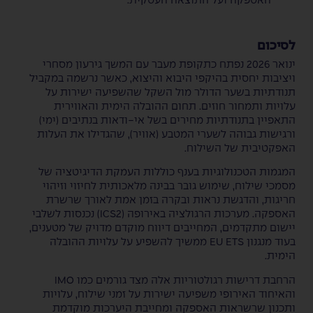
האספקה ועל התוצאה העסקית.
לסיכום
ינואר 2026 נפתח כתקופת מעבר עם המשך גירעון מסחרי
ויציבות יחסית בהיקפי היבוא והיצוא, כאשר נרשמה במקביל
תנודתיות בשער הדולר מול השקל שהשפיעה ישירות על
עלויות ותמחור חוזים. תחום ההובלה הימית והאווירית
התאפיין בתנודתיות מחירים בשל אי-ודאות בנתיבים (ימי)
ורגישות גבוהה לשערי המטבע (אוויר), שהגדילו את העלות
האפקטיבית של השילוח.
המגמות הטכנולוגיות בענף כוללות העמקת הדיגיטציה של
מסמכי שילוח, שימוש גובר בבינה מלאכותית לחיזוי וזיהוי
חריגות, והדגשת נראות ובקרה בזמן אמת לאורך שרשרת
האספקה. מערכות הרגולציה באירופה (ICS2) נכנסות לשלבי
יישום מתקדמים, המחייבים דיווח מוקדם מדויק של מטענים,
בעוד מנגנון EU ETS ממשיך להשפיע על עלויות ההובלה
הימית.
הרחבת דרישות רגולטוריות אלה מצד גורמים כמו IMO
והאיחוד האירופי משפיעה ישירות על זמני שילוח, עלויות
ותכנון שרשראות האספקה ומחייבת היערכות מוקדמת