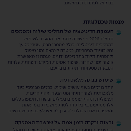
בביקוש לפתרונות גמישים.
מגמות טכנולוגיות
העמקת הדיגיטציה של תהליכי שילוח ומסמכים
תחילת 2026 ממשיכה לחזק את המעבר לשימוש
במסמכים דיגיטליים, כולל מסמכי מכס, שטרי מטען
וחשבוניות מסחריות, במטרה לצמצם זמני טיפול
ולהפחית תלות בתהליכים ידניים. מגמה זו מאפשרת
קיצור זמני שחרור, שיפור אמינות המידע והפחתת עלויות
הנובעות מטעויות ותיקונים בדיעבד.
שימוש בבינה מלאכותית
יותר גורמים בענף עושים שימוש בכלים מבוססי בינה
מלאכותית לצורך חיזוי זמני הגעה, זיהוי חריגות
תפעוליות וניהול עומסים בנמלים ובשדות תעופה. כלים
אלו מסייעים בקבלת החלטות מושכלת בזמן אמת
ומשפרים את היכולת להיערך מראש לעיכובים ושיבושים.
נראות ובקרה בזמן אמת על שרשרת האספקה
הדגש עובר ממעקב בסיסי אחר מיקום המשלוח לניהול