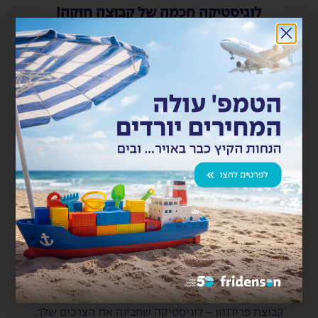
לוגיסטיקה חכמה של קבוצה חזקה!
במציאות המאתגרת של ימינו, חיוני לעבוד עם שותף לוגיסטי
מנוסה ואמין.
אנו, בקבוצת פרידנזון, מספקים פתרונות לוגיסטיים מתקדמים
לכל שלבי שרשרת האספקה – משלב היבוא, דרך האחסנה,
ועד להפצה ללקוח הסופי.
אנו בעלי התמחות מיוחדת בטיפול בכימיקלים, כולל חומ"ס
וחומרים מומסים ומציעים לכם מענה מותאם תוך עמידה
בתקני בטיחות מחמירים ושירות אישי לכל לקוח!
הצטרפו לעולם של לוגיסטיקה אחרת – חכמה,
בטוחה, מותאמת.
קבוצת פרידנזון – לוגיסטיקה שמבינה את הצרכים שלך.