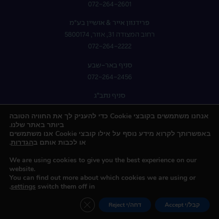
072-264-2601
פרידנזון אייר & אושיין בע"מ
רחוב המצודה 31, אזור, 5800174
072-264-2222
סניף באר-שבע
072-264-2456
סניף נתב”ג
072-264-2400
אנחנו משתמשים בקובצי Cookie כדי להעניק לך את החוויה הטובה
ביותר באתר שלנו.
באפשרותך לקרוא מידע נוסף על אילו קובצי Cookie אנו משתמשים
או לכבות אותם ב
הגדרות
.
We are using cookies to give you the best experience on our
website.
You can find out more about which cookies we are using or
.
settings
switch them off in
כל הזכויות שמורות © 2023 קבוצת פרידנזון
Close GDPR Cookie Banner
created by : HD
|
design by : AWD
|
seo by : UPLEAD
קבל/י Accept
דחה/י Reject