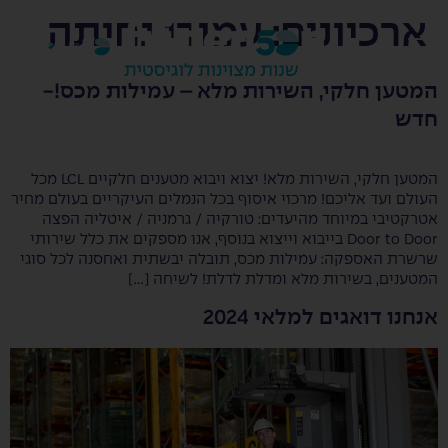
ארכיונים:
עמודי נחיתה
EN
המטען חלקי, השירות מלא – עמילות מכס!-
חדש
המטען חלקי, השירות מלא! יצוא ויבוא מטענים חלקיים LCL מכל
העולם ועד אליכם! מרכזי איסוף בכל הנמלים העיקריים בעולם מחיר
אטרקטיבי במיוחד מהיעדים: טורקיה / גרמניה / איטליה הפצה
Door to Door בייבוא וייצוא בנוסף, אנו מספקים את כלל שירותי
שרשרת האספקה: עמילות מכס, תובלה יבשתית ואחסנה לכל סוגי
המטענים, בשירות מלא ומדלת לדלת! לשיחה […]
אנחנו דואגים למלאי 2024