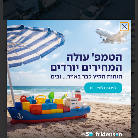
מ-400 גרם ועד 400 טון! מגוון שירותי שינוע ותובלה יבשתיים
המותאמים עבורך! העתקת מפעלים, פירוק והרכבת מכונות ביצוע
פרויקטים הנדסיים וציוד חריג הובלת מכולות מב"ש, הנגב והערבה
הובלת מכולות מחיפה פתרונות הנפה משלוחים חלקיים בכל הארץ
העתקת מפעלים, פירוק והרכבת מכונות הובלת מכולות מב"ש, הנגב
והערבה הובלת מכולות מחיפה משלוחים חלקיים בכל הארץ
פתרונות הנפה […]
המטען חלקי, השירות מלא – עמילות מכס!
המטען חלקי, השירות מלא! ייבוא ויצוא מטענים חלקיים LCL מכל
העולם ועד אליכם למפעל! מרכזי איסוף בכל הנמלים העיקריים
בעולם מחיר אטרקטיבי במיוחד מהיעדים: טורקיה / גרמניה /
איטליה הפצה Door to Door בייבוא וייצוא שירותים נוספים הובלה
אחסנה שירותי ספנות לשיחה עם נציג/ת שירות ולקבלת הצעת
מחיר אטרקטיבית או התקשר 03-6503417
Thank you – Shipping Services